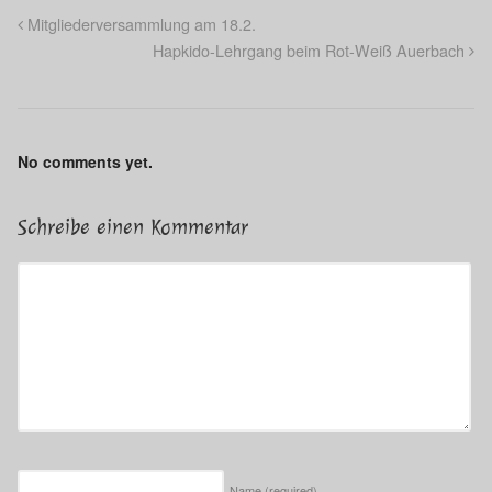
Mitgliederversammlung am 18.2.
Hapkido-Lehrgang beim Rot-Weiß Auerbach
No comments yet.
Schreibe einen Kommentar
Name
(required)