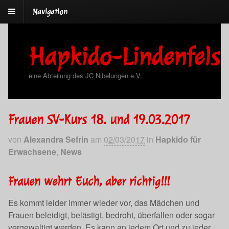
Navigation
Hapkido-Lindenfels
eine Abteilung des JC Nibelungen e.V.
Frauen SV-Kurs 18. und 19.03.2017
von
Alexandra Sefrin
am
02/03/2017
in
Hapkido für
Erwachsene
,
News
Frauen wehrt Euch, aber richtig!!!
Es kommt leider immer wieder vor, das Mädchen und
Frauen beleidigt, belästigt, bedroht, überfallen oder sogar
vergewaltigt werden. Es kann an jedem Ort und zu jeder