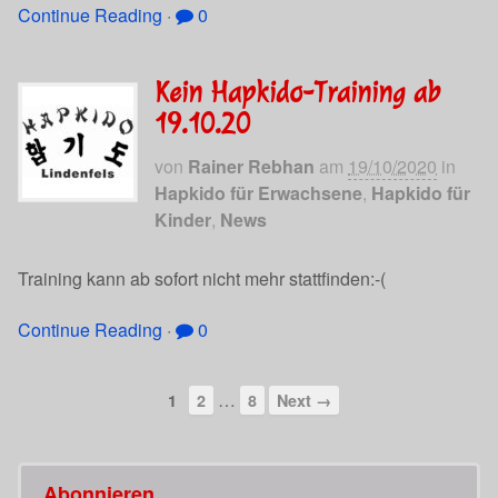
Continue Reading
·
0
Kein Hapkido-Training ab
19.10.20
von
Rainer Rebhan
am
19/10/2020
in
Hapkido für Erwachsene
,
Hapkido für
Kinder
,
News
Training kann ab sofort nicht mehr stattfinden:-(
Continue Reading
·
0
…
1
2
8
Next →
Abonnieren