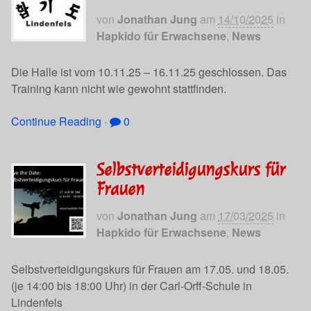
von
Jonathan Jung
am
14/10/2025
in
Hapkido für Erwachsene
,
News
Die Halle ist vom 10.11.25 – 16.11.25 geschlossen. Das
Training kann nicht wie gewohnt stattfinden.
Continue Reading
·
0
Selbstverteidigungskurs für
Frauen
von
Jonathan Jung
am
17/03/2025
in
Hapkido für Erwachsene
,
News
Selbstverteidigungskurs für Frauen am 17.05. und 18.05.
(je 14:00 bis 18:00 Uhr) in der Carl-Orff-Schule in
Lindenfels