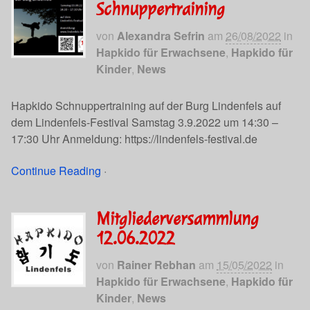
Schnuppertraining
von
Alexandra Sefrin
am
26/08/2022
in
Hapkido für Erwachsene
,
Hapkido für
Kinder
,
News
Hapkido Schnuppertraining auf der Burg Lindenfels auf
dem Lindenfels-Festival Samstag 3.9.2022 um 14:30 –
17:30 Uhr Anmeldung: https://lindenfels-festival.de
Continue Reading
·
Mitgliederversammlung
12.06.2022
von
Rainer Rebhan
am
15/05/2022
in
Hapkido für Erwachsene
,
Hapkido für
Kinder
,
News