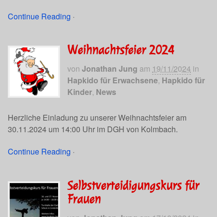
Continue Reading
·
Weihnachtsfeier 2024
von
Jonathan Jung
am
19/11/2024
in
Hapkido für Erwachsene
,
Hapkido für
Kinder
,
News
Herzliche Einladung zu unserer Weihnachtsfeier am
30.11.2024 um 14:00 Uhr im DGH von Kolmbach.
Continue Reading
·
Selbstverteidigungskurs für
Frauen