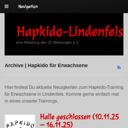
Navigation
Hapkido-Lindenfels
eine Abteilung des JC Nibelungen e.V.
Archive | Hapkido für Erwachsene
Hier findest Du aktuelle Neuigkeiten zum Hapkido-Training
für Erwachsene in Lindenfels. Komme gerne einfach mal
in eines unserer Trainings.
Halle geschlossen (10.11.25
– 16.11.25)