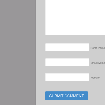
Name
(requi
Email (will n
Website