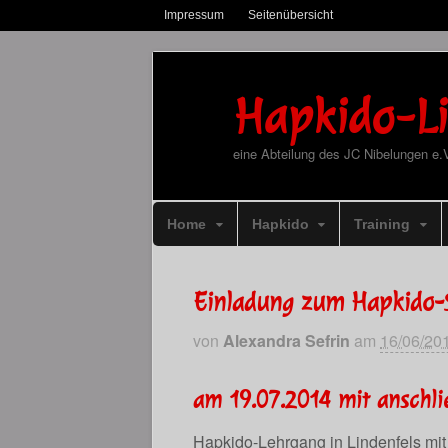
Impressum
Seitenübersicht
Hapkido-Li
eine Abteilung des JC Nibelungen e.
Home
Hapkido
Training
Einladung zum Hapkido
von
Alexandra Sefrin
am
16/06/20
am 19.07.2014 mit anschli
Hapkido-Lehrgang in Lindenfels mit 