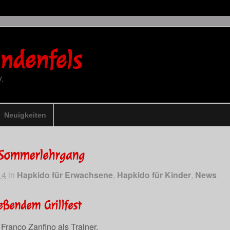
ndenfels
V.
Neuigkeiten
-Sommerlehrgang
14
in
Hapkido für Erwachsene
,
Hapkido für Kinder
,
News
eßendem Grillfest
Franco Zanfino als Trainer.