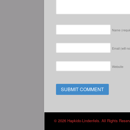
Name
(requi
Email (will n
Website
© 2026 Hapkido-Lindenfels. All Rights Reser