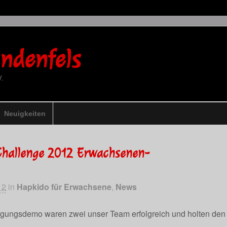
ndenfels
V.
Neuigkeiten
Challenge 2012 Erwachsenen-
12
in
Hapkido für Erwachsene
,
News
igungsdemo waren zwei unser Team erfolgreich und holten den