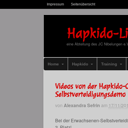
Impressum
Seitenübersicht
Hapkido-Li
eine Abteilung des JC Nibelungen e.
Home
Hapkido
Training
Videos von der Hapkido-
Selbstverteidigungsdemo
von
Alexandra Sefrin
am
17/11/20
Bei der Erwachsenen-Selbstverteid
2. Platz!