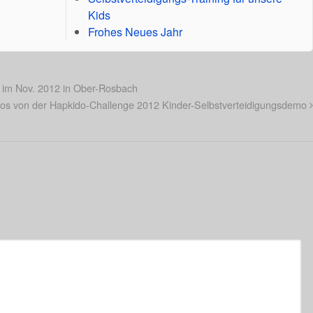
Kids
Frohes Neues Jahr
 im Nov. 2012 in Ober-Rosbach
os von der Hapkido-Challenge 2012 Kinder-Selbstverteidigungsdemo