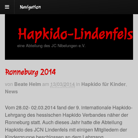
Navigation
Hapkido-Lindenfels
eine Abteilung des JC Nibelungen e.V.
Ronneburg 2014
von
Beate Helm
am
13/03/2014
in
Hapkido für Kinder
,
News
Vom 28.02- 02.03.2014 fand der 9. internationale Hapkido-
Lehrgang des hessischen Hapkido Verbandes näher der
Ronneburg statt. Auch dieses Jahr hatte die Abteilung
Hapkido des JCN Lindenfels mit einigen Mitgliedern der
Kindergruppe beschlossen an dem Lehrgang