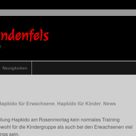
ndenfels
V.
Neuigkeiten
Hapkido für Erwachsene
,
Hapkido für Kinder
,
News
teilung Hapkido am Rosenmontag kein normales Training
owohl für die Kindergruppe als auch bei den Erwachsenen viel
ings sein.