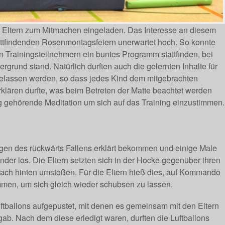
e Eltern zum Mitmachen eingeladen. Das Interesse an diesem
attfindenden Rosenmontagsfeiern unerwartet hoch. So konnte
n Trainingsteilnehmern ein buntes Programm stattfinden, bei
rund stand. Natürlich durften auch die gelernten Inhalte für
gelassen werden, so dass jedes Kind dem mitgebrachten
erklären durfte, was beim Betreten der Matte beachtet werden
ng gehörende Meditation um sich auf das Training einzustimmen.
gen des rückwärts Fallens erklärt bekommen und einige Male
nder los. Die Eltern setzten sich in der Hocke gegenüber ihren
 nach hinten umstoßen. Für die Eltern hieß dies, auf Kommando
men, um sich gleich wieder schubsen zu lassen.
tballons aufgepustet, mit denen es gemeinsam mit den Eltern
ab. Nach dem diese erledigt waren, durften die Luftballons