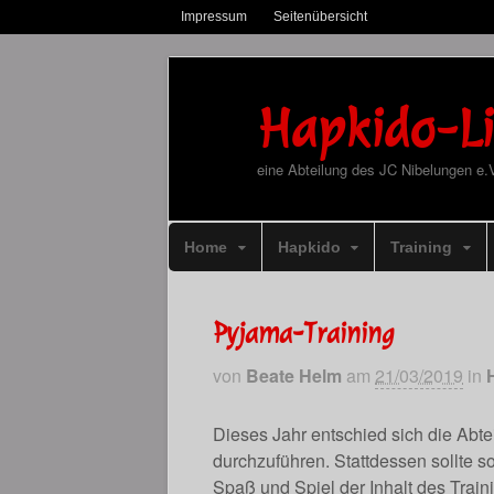
Impressum
Seitenübersicht
Hapkido-Li
eine Abteilung des JC Nibelungen e.
Home
Hapkido
Training
Pyjama-Training
von
Beate Helm
am
21/03/2019
in
Dieses Jahr entschied sich die Ab
durchzuführen. Stattdessen sollte s
Spaß und Spiel der Inhalt des Train